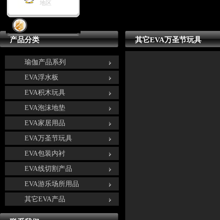
地区
产品分类
其它EVA万圣节玩具
瑜伽产品系列
EVA浮水板
EVA积木玩具
EVA泡沫地垫
EVA家居用品
EVA万圣节玩具
EVA包装内衬
EVA线切割产品
EVA游乐场所用品
其它EVA产品